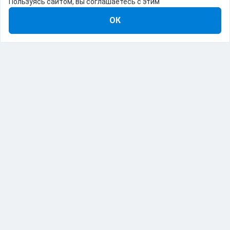
Пользуясь сайтом, вы соглашаетесь с этим
ОК
8-800-555-22-41
Демо Catapulto
Для кого
Тарифы
Информация
О компании
192012, Санкт-Петербург, пр. Обуховской Обороны, 120Б
© Catapulto 2013-
2026