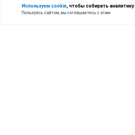
Используем cookie
, чтобы собирать аналитику
Пользуясь сайтом, вы соглашаетесь с этим
Для кого
Тарифы
Бизнесу
Доставка по России
Частным лицам
Интернет-магазинам
Доставка для бизнеса
192012, Санк
и интернет-магазинов