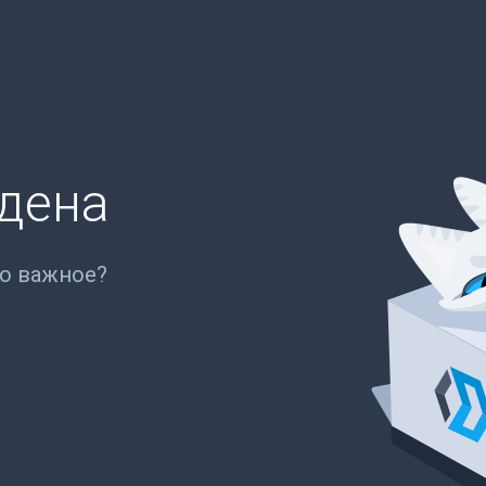
йдена
то важное?