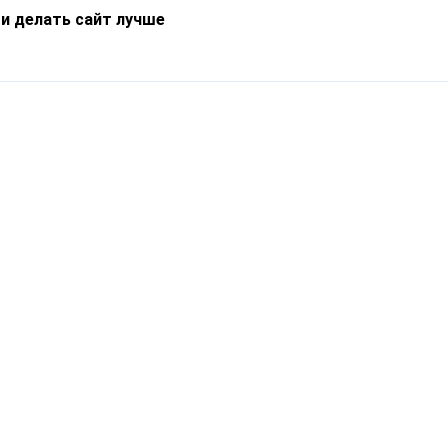
 и делать сайт лучше
Информация
О компании
Новости
Что такое Catapulto
Частые вопросы
Службы доставки
Реферальная программа
Нам доверяют
Публичная оферта
Кейсы
Политика обработки
Блог
персональных данных
Контакты
т-Петербург, пр. Обуховской Обороны, 120Б