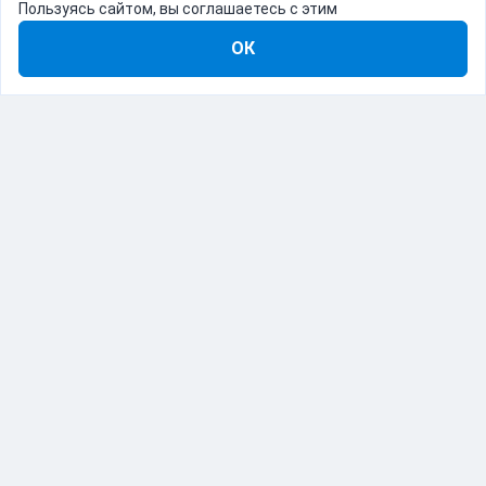
Пользуясь сайтом, вы соглашаетесь с этим
ОК
8-800-555-22-41
Демо Catapulto
Для кого
Тарифы
Информация
О компании
192012, Санкт-Петербург, пр. Обуховской Обороны, 120Б
© Catapulto 2013-
2026