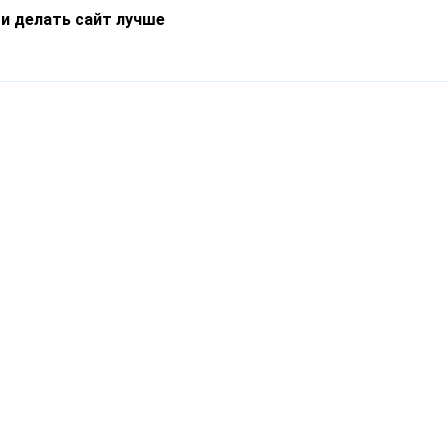
 и делать сайт лучше
Информация
О компании
Новости
Что такое Catapulto
Частые вопросы
Службы доставки
Реферальная программа
Нам доверяют
Публичная оферта
Кейсы
Политика обработки
Блог
персональных данных
Контакты
т-Петербург, пр. Обуховской Обороны, 120Б