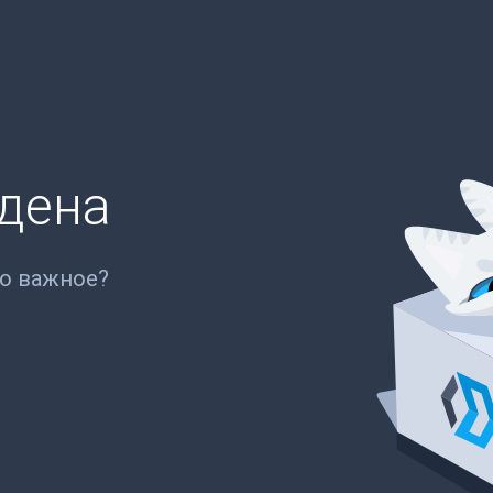
йдена
то важное?