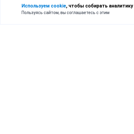
Используем cookie
, чтобы собирать аналитику
Пользуясь сайтом, вы соглашаетесь с этим
Для кого
Тарифы
Бизнесу
Доставка по России
Частным лицам
Интернет-магазинам
Доставка для бизнеса
192012, Санк
и интернет-магазинов