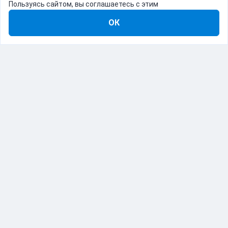
Пользуясь сайтом, вы соглашаетесь с этим
ОК
8-800-555-22-41
Демо Catapulto
Для кого
Тарифы
Информация
О компании
192012, Санкт-Петербург, пр. Обуховской Обороны, 120Б
© Catapulto 2013-
2026