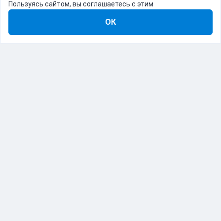
Пользуясь сайтом, вы соглашаетесь с этим
ОК
8-800-555-22-41
Демо Catapulto
Для кого
Тарифы
Информация
О компании
192012, Санкт-Петербург, пр. Обуховской Обороны, 120Б
© Catapulto 2013-
2026