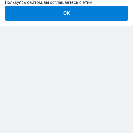
Пользуясь сайтом, вы соглашаетесь с этим
ОК
8-800-555-22-41
Демо Catapulto
Для кого
Тарифы
Информация
О компании
192012, Санкт-Петербург, пр. Обуховской Обороны, 120Б
© Catapulto 2013-
2026