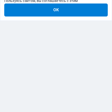
Пользуясь сайтом, вы соглашаетесь с этим
ОК
8-800-555-22-41
Демо Catapulto
Для кого
Тарифы
Информация
О компании
192012, Санкт-Петербург, пр. Обуховской Обороны, 120Б
© Catapulto 2013-
2026