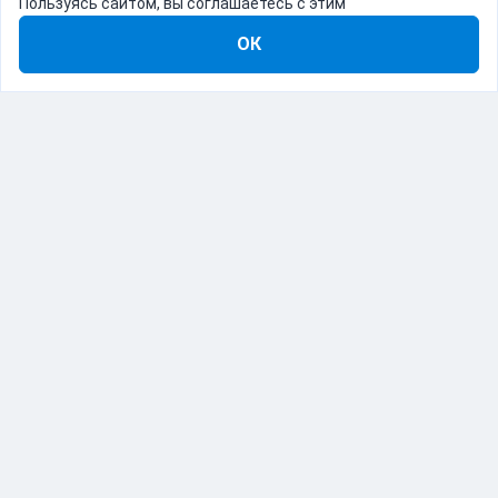
Пользуясь сайтом, вы соглашаетесь с этим
ОК
8-800-555-22-41
Демо Catapulto
Для кого
Тарифы
Информация
О компании
192012, Санкт-Петербург, пр. Обуховской Обороны, 120Б
© Catapulto 2013-
2026