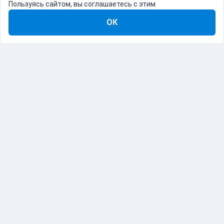
Пользуясь сайтом, вы соглашаетесь с этим
ОК
8-800-555-22-41
Демо Catapulto
Для кого
Тарифы
Информация
О компании
192012, Санкт-Петербург, пр. Обуховской Обороны, 120Б
© Catapulto 2013-
2026