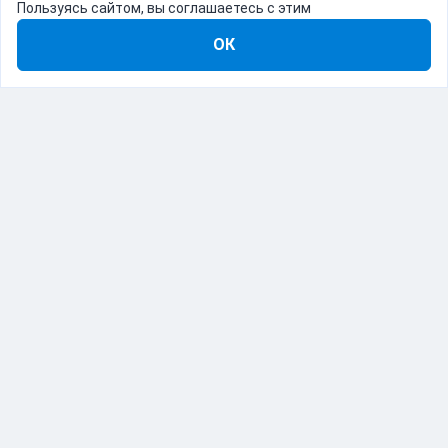
Пользуясь сайтом, вы соглашаетесь с этим
ОК
8-800-555-22-41
Демо Catapulto
Для кого
Тарифы
Информация
О компании
192012, Санкт-Петербург, пр. Обуховской Обороны, 120Б
© Catapulto 2013-
2026