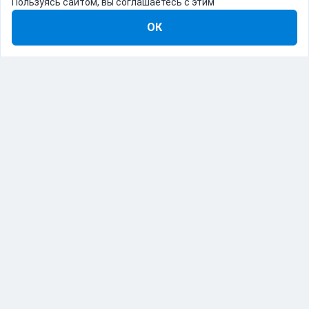
Пользуясь сайтом, вы соглашаетесь с этим
ОК
8-800-555-22-41
Демо Catapulto
Для кого
Тарифы
Информация
О компании
192012, Санкт-Петербург, пр. Обуховской Обороны, 120Б
© Catapulto 2013-
2026