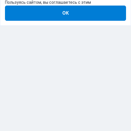
Пользуясь сайтом, вы соглашаетесь с этим
ОК
8-800-555-22-41
Демо Catapulto
Для кого
Тарифы
Информация
О компании
192012, Санкт-Петербург, пр. Обуховской Обороны, 120Б
© Catapulto 2013-
2026