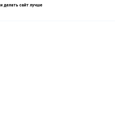
 и делать сайт лучше
Информация
О компании
Новости
Что такое Catapulto
Частые вопросы
Службы доставки
Реферальная программа
Нам доверяют
Публичная оферта
Кейсы
Политика обработки
Блог
персональных данных
Контакты
т-Петербург, пр. Обуховской Обороны, 120Б