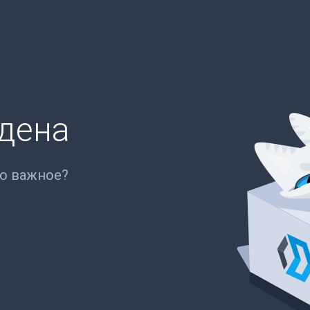
йдена
то важное?