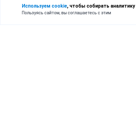
Используем cookie
, чтобы собирать аналитику
Пользуясь сайтом, вы соглашаетесь с этим
Для кого
Тарифы
Бизнесу
Доставка по России
Частным лицам
Интернет-магазинам
Доставка для бизнеса
192012, Санк
и интернет-магазинов