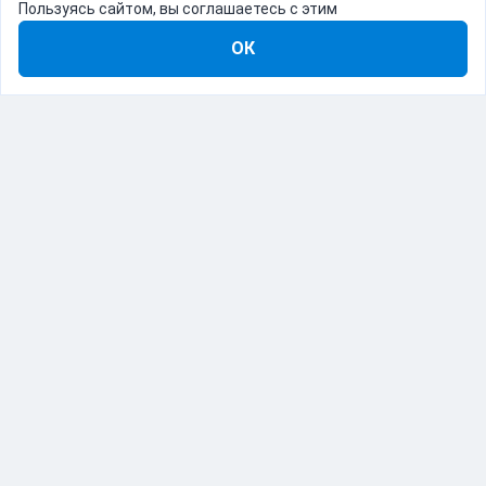
Пользуясь сайтом, вы соглашаетесь с этим
ОК
8-800-555-22-41
Демо Catapulto
Для кого
Тарифы
Информация
О компании
192012, Санкт-Петербург, пр. Обуховской Обороны, 120Б
© Catapulto 2013-
2026