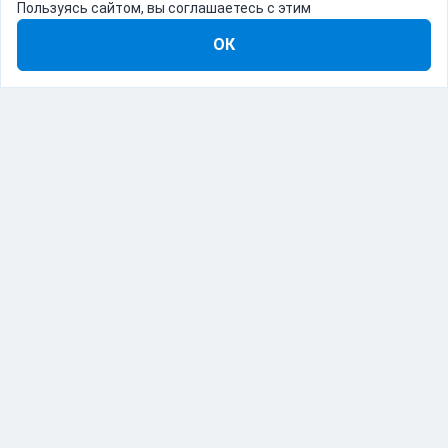
Пользуясь сайтом, вы соглашаетесь с этим
ОК
8-800-555-22-41
Демо Catapulto
Для кого
Тарифы
Информация
О компании
192012, Санкт-Петербург, пр. Обуховской Обороны, 120Б
© Catapulto 2013-
2026