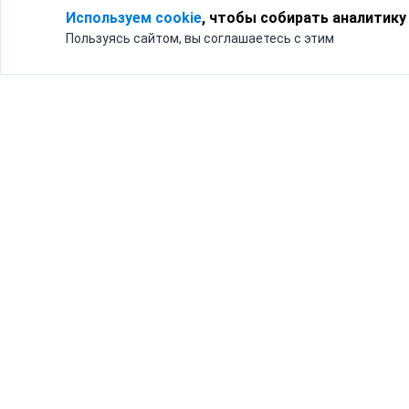
Используем cookie
, чтобы собирать аналитику
Пользуясь сайтом, вы соглашаетесь с этим
Для кого
Тарифы
Бизнесу
Доставка по России
Частным лицам
Интернет-магазинам
Доставка для бизнеса
192012, Санк
и интернет-магазинов