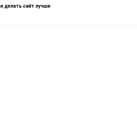
 и делать сайт лучше
Информация
О компании
Новости
Что такое Catapulto
Частые вопросы
Службы доставки
Реферальная программа
Нам доверяют
Публичная оферта
Кейсы
Политика обработки
Блог
персональных данных
Контакты
т-Петербург, пр. Обуховской Обороны, 120Б