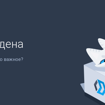
йдена
то важное?