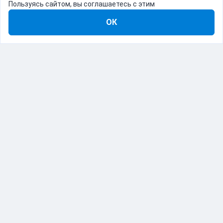
Пользуясь сайтом, вы соглашаетесь с этим
ОК
8-800-555-22-41
Демо Catapulto
Для кого
Тарифы
Информация
О компании
192012, Санкт-Петербург, пр. Обуховской Обороны, 120Б
© Catapulto 2013-
2026