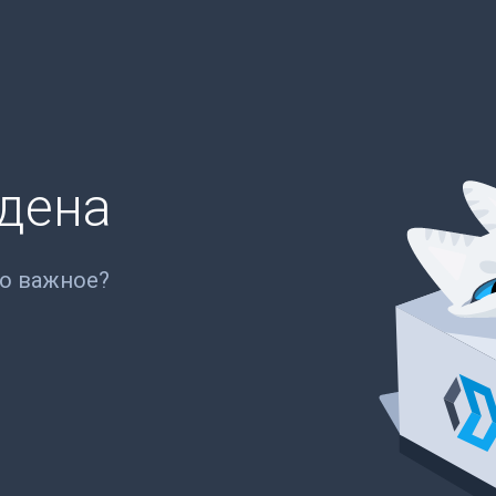
йдена
то важное?