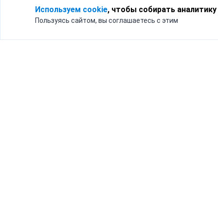
Используем cookie
, чтобы собирать аналитику
Пользуясь сайтом, вы соглашаетесь с этим
Для кого
Тарифы
Бизнесу
Доставка по России
Частным лицам
Интернет-магазинам
Доставка для бизнеса
192012, Санк
и интернет-магазинов