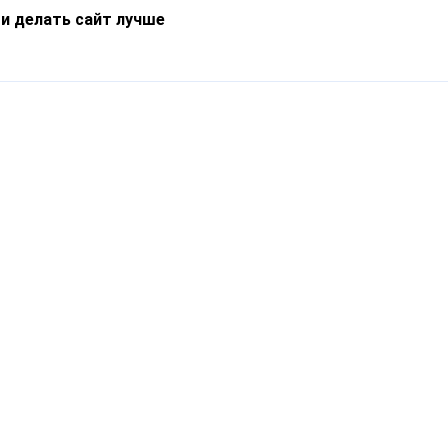
 и делать сайт лучше
Информация
О компании
Новости
Что такое Catapulto
Частые вопросы
Службы доставки
Реферальная программа
Нам доверяют
Публичная оферта
Кейсы
Политика обработки
Блог
персональных данных
Контакты
т-Петербург, пр. Обуховской Обороны, 120Б