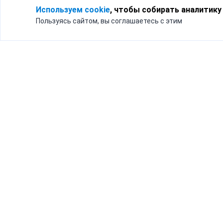
Используем cookie
, чтобы собирать аналитику
Пользуясь сайтом, вы соглашаетесь с этим
Для кого
Тарифы
Бизнесу
Доставка по России
Частным лицам
Интернет-магазинам
Доставка для бизнеса
192012, Санк
и интернет-магазинов