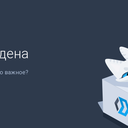
йдена
то важное?