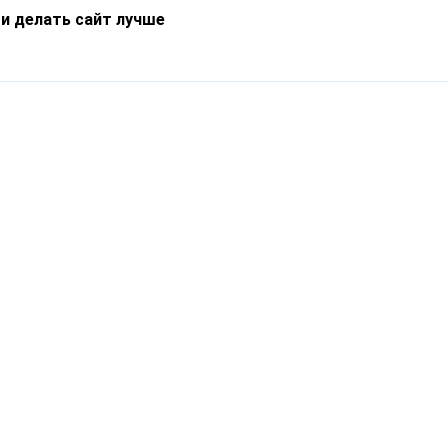
 и делать сайт лучше
Информация
О компании
Новости
Что такое Catapulto
Частые вопросы
Службы доставки
Реферальная программа
Нам доверяют
Публичная оферта
Кейсы
Политика обработки
Блог
персональных данных
Контакты
т-Петербург, пр. Обуховской Обороны, 120Б