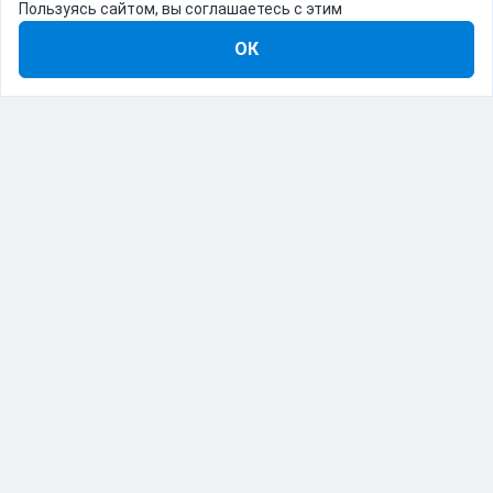
Пользуясь сайтом, вы соглашаетесь с этим
ОК
8-800-555-22-41
Демо Catapulto
Для кого
Тарифы
Информация
О компании
192012, Санкт-Петербург, пр. Обуховской Обороны, 120Б
© Catapulto 2013-
2026