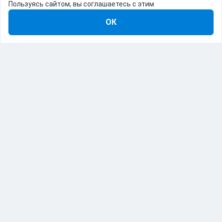
Пользуясь сайтом, вы соглашаетесь с этим
ОК
8-800-555-22-41
Демо Catapulto
Для кого
Тарифы
Информация
О компании
192012, Санкт-Петербург, пр. Обуховской Обороны, 120Б
© Catapulto 2013-
2026