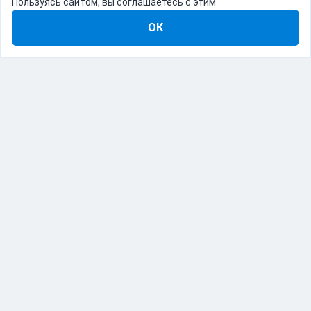
Пользуясь сайтом, вы соглашаетесь с этим
ОК
8-800-555-22-41
Демо Catapulto
Для кого
Тарифы
Информация
О компании
192012, Санкт-Петербург, пр. Обуховской Обороны, 120Б
© Catapulto 2013-
2026