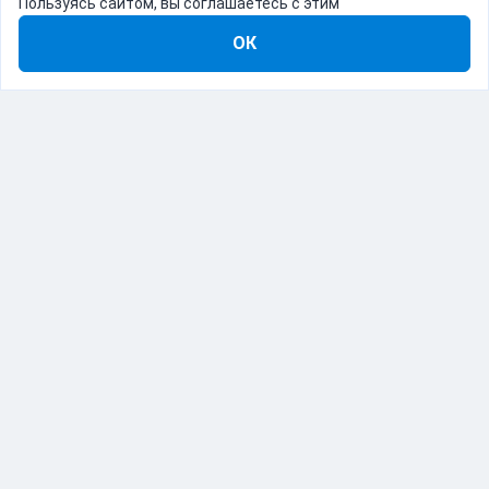
Пользуясь сайтом, вы соглашаетесь с этим
ОК
8-800-555-22-41
Демо Catapulto
Для кого
Тарифы
Информация
О компании
192012, Санкт-Петербург, пр. Обуховской Обороны, 120Б
© Catapulto 2013-
2026