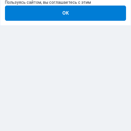
Пользуясь сайтом, вы соглашаетесь с этим
ОК
8-800-555-22-41
Демо Catapulto
Для кого
Тарифы
Информация
О компании
192012, Санкт-Петербург, пр. Обуховской Обороны, 120Б
© Catapulto 2013-
2026