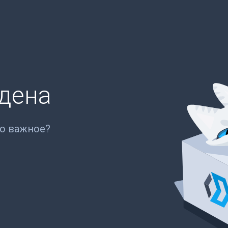
йдена
то важное?