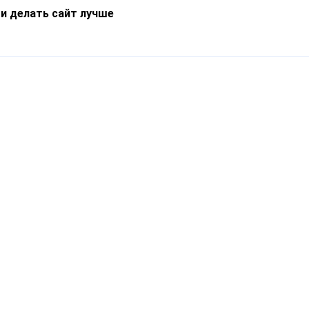
 и делать сайт лучше
Информация
О компании
Новости
Что такое Catapulto
Частые вопросы
Службы доставки
Реферальная программа
Нам доверяют
Публичная оферта
Кейсы
Политика обработки
Блог
персональных данных
Контакты
т-Петербург, пр. Обуховской Обороны, 120Б