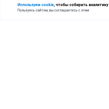
Используем cookie
, чтобы собирать аналитику
Пользуясь сайтом, вы соглашаетесь с этим
Для кого
Тарифы
Бизнесу
Доставка по России
Частным лицам
Интернет-магазинам
Доставка для бизнеса
192012, Санк
и интернет-магазинов