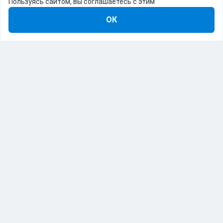
Пользуясь сайтом, вы соглашаетесь с этим
ОК
8-800-555-22-41
Демо Catapulto
Для кого
Тарифы
Информация
О компании
192012, Санкт-Петербург, пр. Обуховской Обороны, 120Б
© Catapulto 2013-
2026