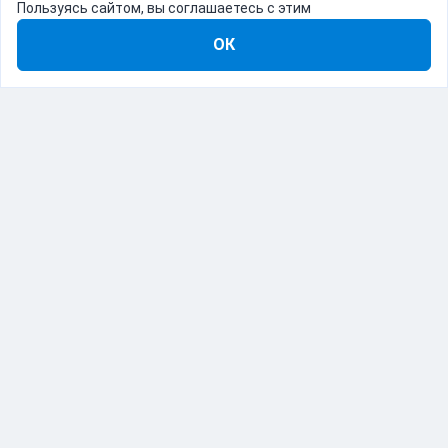
Пользуясь сайтом, вы соглашаетесь с этим
ОК
8-800-555-22-41
Демо Catapulto
Для кого
Тарифы
Информация
О компании
192012, Санкт-Петербург, пр. Обуховской Обороны, 120Б
© Catapulto 2013-
2026