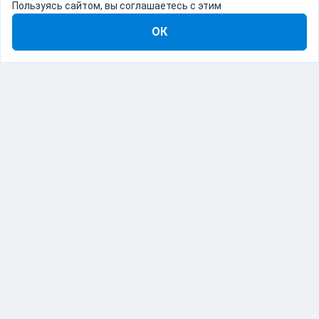
Пользуясь сайтом, вы соглашаетесь с этим
ОК
8-800-555-22-41
Демо Catapulto
Для кого
Тарифы
Информация
О компании
192012, Санкт-Петербург, пр. Обуховской Обороны, 120Б
© Catapulto 2013-
2026