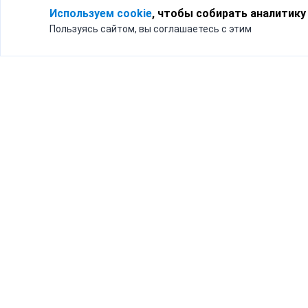
Используем cookie
, чтобы собирать аналитику
Пользуясь сайтом, вы соглашаетесь с этим
Для кого
Тарифы
Бизнесу
Доставка по России
Частным лицам
Интернет-магазинам
Доставка для бизнеса
192012, Санк
и интернет-магазинов