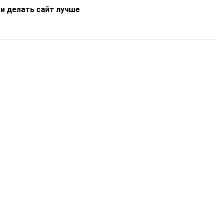
 и делать сайт лучше
Информация
О компании
Новости
Что такое Catapulto
Частые вопросы
Службы доставки
Реферальная программа
Нам доверяют
Публичная оферта
Кейсы
Политика обработки
Блог
персональных данных
Контакты
т-Петербург, пр. Обуховской Обороны, 120Б