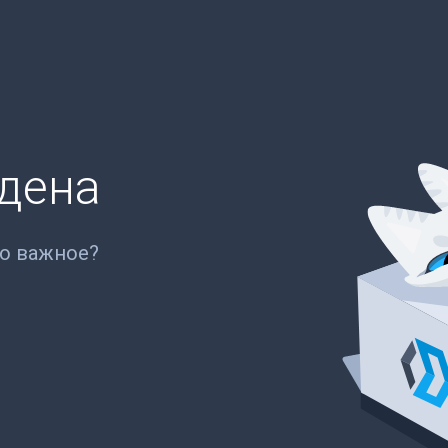
йдена
то важное?