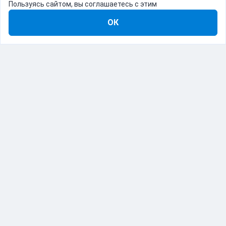
Пользуясь сайтом, вы соглашаетесь с этим
ОК
8-800-555-22-41
Демо Catapulto
Для кого
Тарифы
Информация
О компании
192012, Санкт-Петербург, пр. Обуховской Обороны, 120Б
© Catapulto 2013-
2026