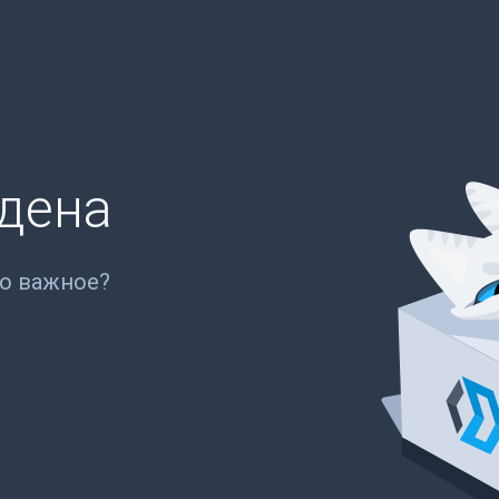
йдена
то важное?