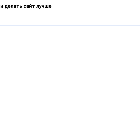
 и делать сайт лучше
Информация
О компании
Новости
Что такое Catapulto
Частые вопросы
Службы доставки
Реферальная программа
Нам доверяют
Публичная оферта
Кейсы
Политика обработки
Блог
персональных данных
Контакты
т-Петербург, пр. Обуховской Обороны, 120Б