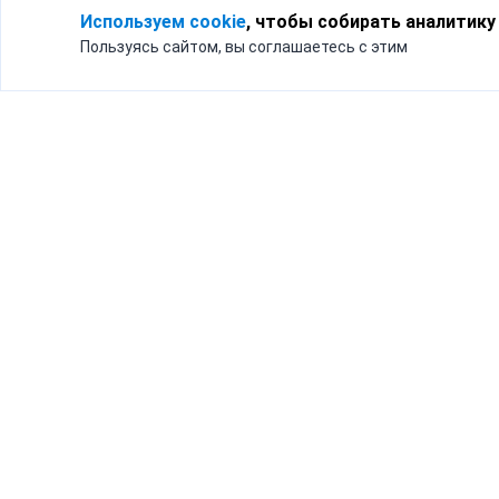
Используем cookie
, чтобы собирать аналитику
Пользуясь сайтом, вы соглашаетесь с этим
Для кого
Тарифы
Бизнесу
Доставка по России
Частным лицам
Интернет-магазинам
Доставка для бизнеса
192012, Санк
и интернет-магазинов