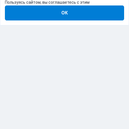
Пользуясь сайтом, вы соглашаетесь с этим
ОК
8-800-555-22-41
Демо Catapulto
Для кого
Тарифы
Информация
О компании
192012, Санкт-Петербург, пр. Обуховской Обороны, 120Б
© Catapulto 2013-
2026