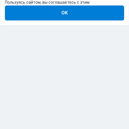
Пользуясь сайтом, вы соглашаетесь с этим
ОК
8-800-555-22-41
Демо Catapulto
Для кого
Тарифы
Информация
О компании
192012, Санкт-Петербург, пр. Обуховской Обороны, 120Б
© Catapulto 2013-
2026