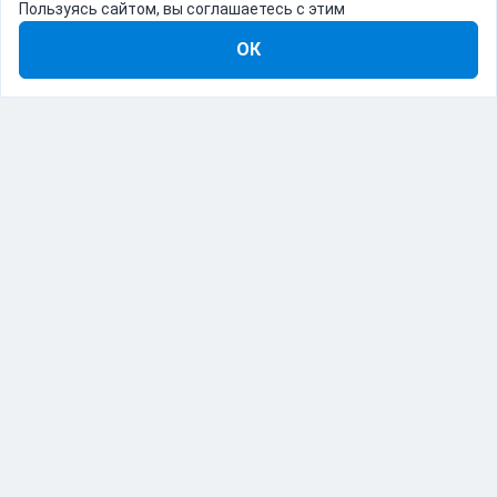
Пользуясь сайтом, вы соглашаетесь с этим
ОК
8-800-555-22-41
Демо Catapulto
Для кого
Тарифы
Информация
О компании
192012, Санкт-Петербург, пр. Обуховской Обороны, 120Б
© Catapulto 2013-
2026