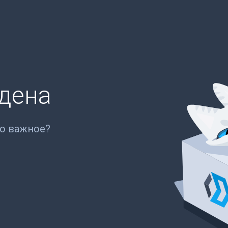
йдена
то важное?