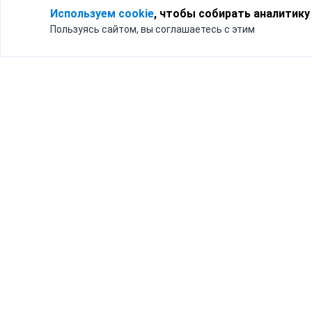
Используем cookie
, чтобы собирать аналитику
Пользуясь сайтом, вы соглашаетесь с этим
Для кого
Тарифы
Бизнесу
Доставка по России
Частным лицам
Интернет-магазинам
Доставка для бизнеса
192012, Санк
и интернет-магазинов