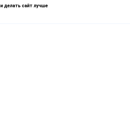
 и делать сайт лучше
Информация
О компании
Новости
Что такое Catapulto
Частые вопросы
Службы доставки
Реферальная программа
Нам доверяют
Публичная оферта
Кейсы
Политика обработки
Блог
персональных данных
Контакты
т-Петербург, пр. Обуховской Обороны, 120Б