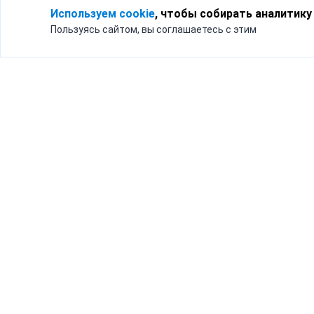
Используем cookie
, чтобы собирать аналитику
Пользуясь сайтом, вы соглашаетесь с этим
Для кого
Тарифы
Бизнесу
Доставка по России
Частным лицам
Интернет-магазинам
Доставка для бизнеса
192012, Санк
и интернет-магазинов