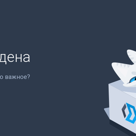
йдена
то важное?