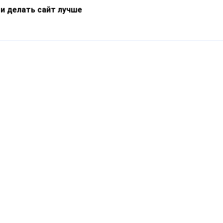
 и делать сайт лучше
Информация
О компании
Новости
Что такое Catapulto
Частые вопросы
Службы доставки
Реферальная программа
Нам доверяют
Публичная оферта
Кейсы
Политика обработки
Блог
персональных данных
Контакты
т-Петербург, пр. Обуховской Обороны, 120Б