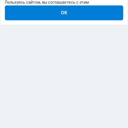
Пользуясь сайтом, вы соглашаетесь с этим
ОК
8-800-555-22-41
Демо Catapulto
Для кого
Тарифы
Информация
О компании
192012, Санкт-Петербург, пр. Обуховской Обороны, 120Б
© Catapulto 2013-
2026