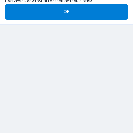
Пользуясь сайтом, вы соглашаетесь с этим
ОК
8-800-555-22-41
Демо Catapulto
Для кого
Тарифы
Информация
О компании
192012, Санкт-Петербург, пр. Обуховской Обороны, 120Б
© Catapulto 2013-
2026