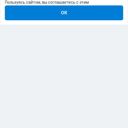
Пользуясь сайтом, вы соглашаетесь с этим
ОК
8-800-555-22-41
Демо Catapulto
Для кого
Тарифы
Информация
О компании
192012, Санкт-Петербург, пр. Обуховской Обороны, 120Б
© Catapulto 2013-
2026