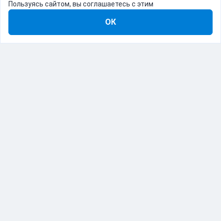
Пользуясь сайтом, вы соглашаетесь с этим
ОК
8-800-555-22-41
Демо Catapulto
Для кого
Тарифы
Информация
О компании
192012, Санкт-Петербург, пр. Обуховской Обороны, 120Б
© Catapulto 2013-
2026