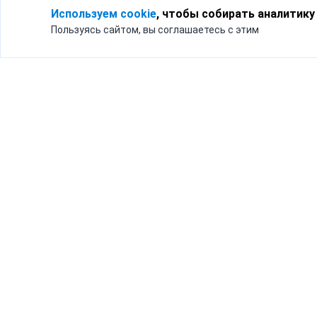
Используем cookie
, чтобы собирать аналитику
Пользуясь сайтом, вы соглашаетесь с этим
Для кого
Тарифы
Бизнесу
Доставка по России
Частным лицам
Интернет-магазинам
Доставка для бизнеса
192012, Санк
и интернет-магазинов