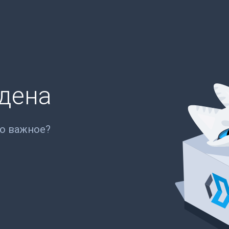
йдена
то важное?