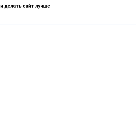
 и делать сайт лучше
Информация
О компании
Новости
Что такое Catapulto
Частые вопросы
Службы доставки
Реферальная программа
Нам доверяют
Публичная оферта
Кейсы
Политика обработки
Блог
персональных данных
Контакты
т-Петербург, пр. Обуховской Обороны, 120Б