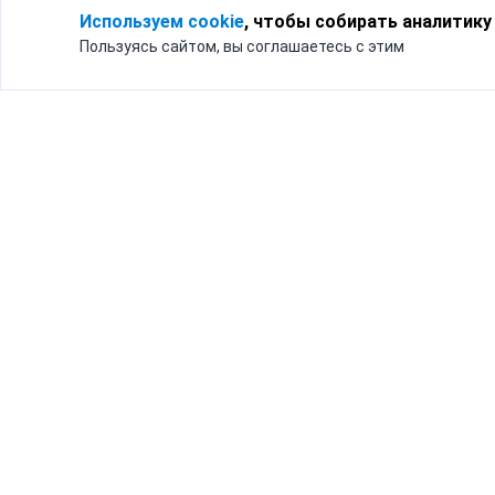
Используем cookie
, чтобы собирать аналитику
Пользуясь сайтом, вы соглашаетесь с этим
Для кого
Тарифы
Бизнесу
Доставка по России
Частным лицам
Интернет-магазинам
Доставка для бизнеса
192012, Санк
и интернет-магазинов