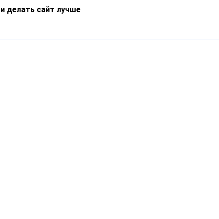
 и делать сайт лучше
Информация
О компании
Новости
Что такое Catapulto
Частые вопросы
Службы доставки
Реферальная программа
Нам доверяют
Публичная оферта
Кейсы
Политика обработки
Блог
персональных данных
Контакты
т-Петербург, пр. Обуховской Обороны, 120Б