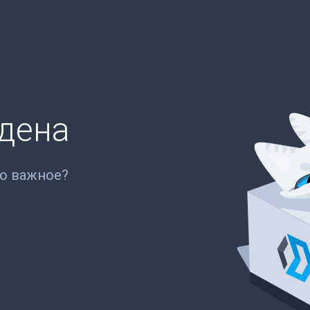
йдена
то важное?