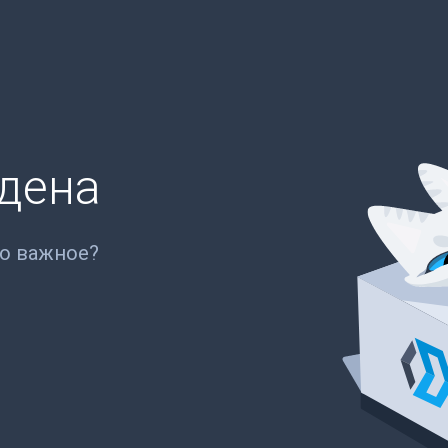
йдена
то важное?