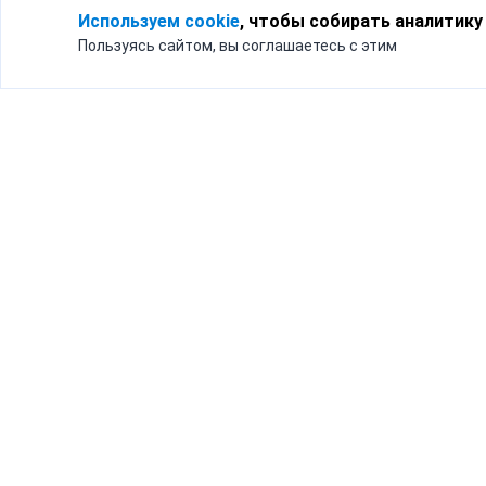
Используем cookie
, чтобы собирать аналитику
Пользуясь сайтом, вы соглашаетесь с этим
Для кого
Тарифы
Бизнесу
Доставка по России
Частным лицам
Интернет-магазинам
Доставка для бизнеса
192012, Санк
и интернет-магазинов