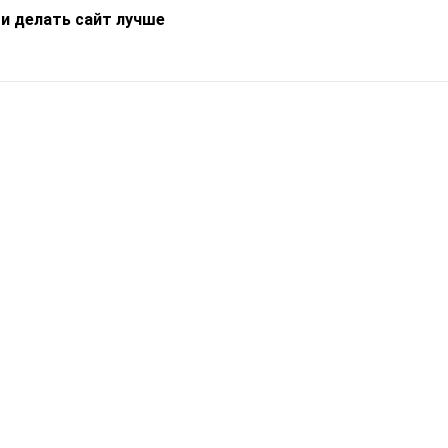
 и делать сайт лучше
Информация
О компании
Новости
Что такое Catapulto
Частые вопросы
Службы доставки
Реферальная программа
Нам доверяют
Публичная оферта
Кейсы
Политика обработки
Блог
персональных данных
Контакты
т-Петербург, пр. Обуховской Обороны, 120Б