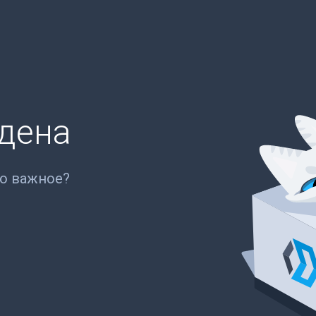
йдена
то важное?