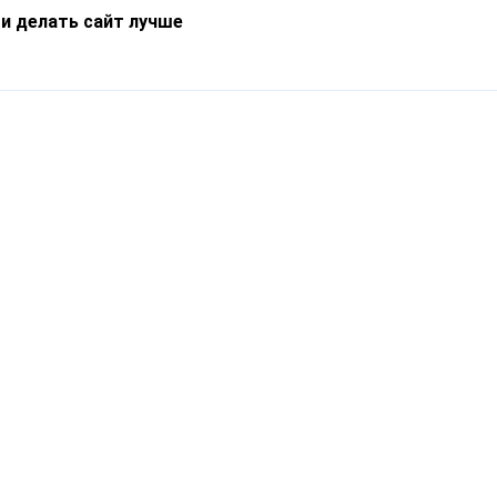
 и делать сайт лучше
Информация
О компании
Новости
Что такое Catapulto
Частые вопросы
Службы доставки
Реферальная программа
Нам доверяют
Публичная оферта
Кейсы
Политика обработки
Блог
персональных данных
Контакты
т-Петербург, пр. Обуховской Обороны, 120Б