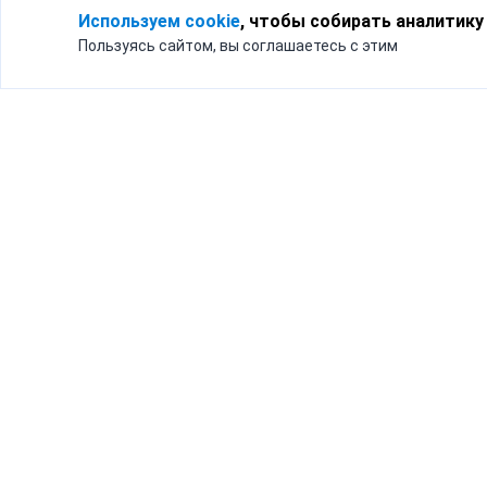
Используем cookie
, чтобы собирать аналитику
Пользуясь сайтом, вы соглашаетесь с этим
Для кого
Тарифы
Бизнесу
Доставка по России
Частным лицам
Интернет-магазинам
Доставка для бизнеса
192012, Санк
и интернет-магазинов