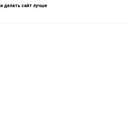
 и делать сайт лучше
Информация
О компании
Новости
Что такое Catapulto
Частые вопросы
Службы доставки
Реферальная программа
Нам доверяют
Публичная оферта
Кейсы
Политика обработки
Блог
персональных данных
Контакты
т-Петербург, пр. Обуховской Обороны, 120Б