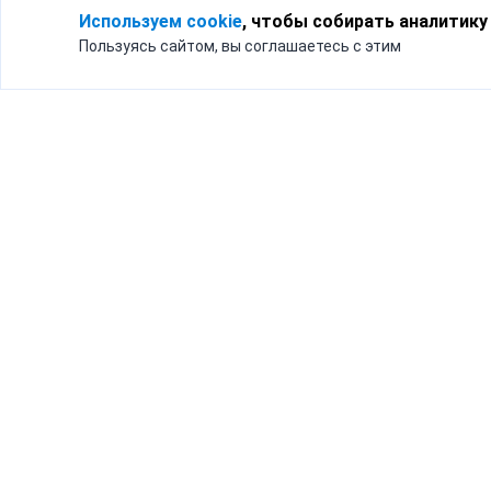
Используем cookie
, чтобы собирать аналитику
Пользуясь сайтом, вы соглашаетесь с этим
Для кого
Тарифы
Бизнесу
Доставка по России
Частным лицам
Интернет-магазинам
Доставка для бизнеса
192012, Санк
и интернет-магазинов