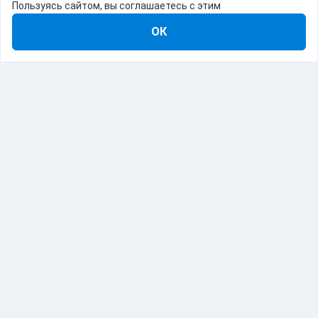
Пользуясь сайтом, вы соглашаетесь с этим
ОК
8-800-555-22-41
Демо Catapulto
Для кого
Тарифы
Информация
О компании
192012, Санкт-Петербург, пр. Обуховской Обороны, 120Б
© Catapulto 2013-
2026