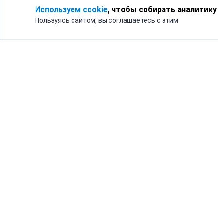
Используем cookie
, чтобы собирать аналитику
Пользуясь сайтом, вы соглашаетесь с этим
Для кого
Тарифы
Бизнесу
Доставка по России
Частным лицам
Интернет-магазинам
Доставка для бизнеса
192012, Санк
и интернет-магазинов