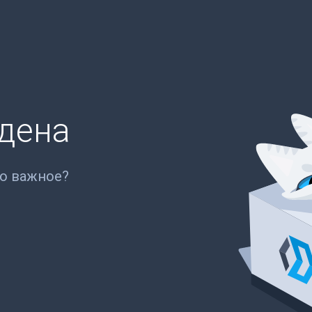
йдена
то важное?