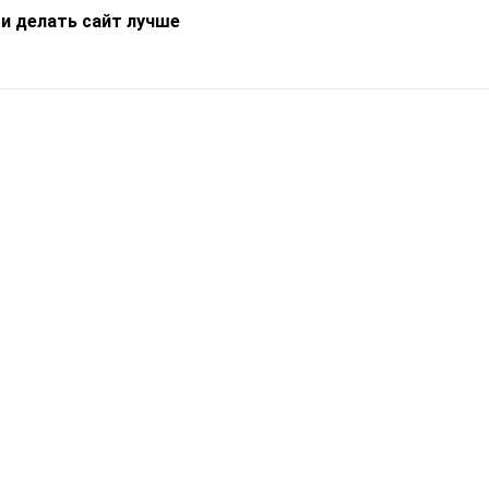
 и делать сайт лучше
Информация
О компании
Новости
Что такое Catapulto
Частые вопросы
Службы доставки
Реферальная программа
Нам доверяют
Публичная оферта
Кейсы
Политика обработки
Блог
персональных данных
Контакты
т-Петербург, пр. Обуховской Обороны, 120Б