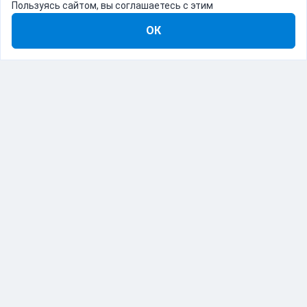
Пользуясь сайтом, вы соглашаетесь с этим
ОК
8-800-555-22-41
Демо Catapulto
Для кого
Тарифы
Информация
О компании
192012, Санкт-Петербург, пр. Обуховской Обороны, 120Б
© Catapulto 2013-
2026