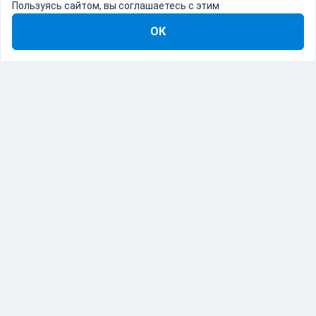
Пользуясь сайтом, вы соглашаетесь с этим
ОК
8-800-555-22-41
Демо Catapulto
Для кого
Тарифы
Информация
О компании
192012, Санкт-Петербург, пр. Обуховской Обороны, 120Б
© Catapulto 2013-
2026